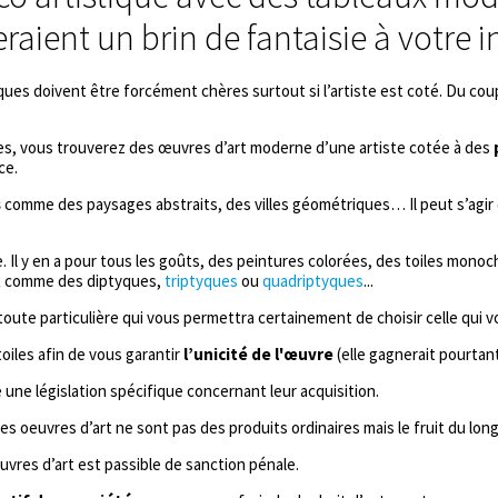
raient un brin de fantaisie à votre in
ques doivent être forcément chères surtout si l’artiste est coté. Du cou
nes, vous trouverez des œuvres d’art moderne d’une artiste cotée à des
ce.
s
comme des paysages abstraits, des villes géométriques… Il peut s’agir 
Il y en a pour tous les goûts, des peintures colorées, des toiles monoc
ux comme des diptyques,
triptyques
ou
quadriptyques
...
ute particulière qui vous permettra certainement de choisir celle qui v
oiles afin de vous garantir
l’unicité de l'œuvre
(elle gagnerait pourtant
e une législation spécifique concernant leur acquisition.
s oeuvres d’art ne sont pas des produits ordinaires mais le fruit du long t
oeuvres d’art est passible de sanction pénale.