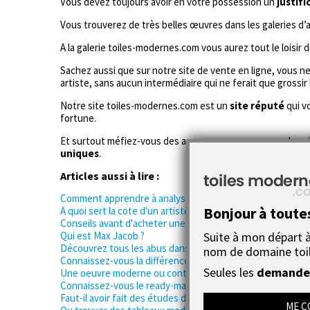
Vous devez toujours avoir en votre possession un
justifi
Vous trouverez de très belles œuvres dans les galeries d’a
A la galerie toiles-modernes.com vous aurez tout le loisir
Sachez aussi que sur notre site de vente en ligne, vous ne 
artiste, sans aucun intermédiaire qui ne ferait que grossir
Notre site toiles-modernes.com est un
site réputé
qui v
fortune.
Et surtout méfiez-vous des annonces anonymes ou des sit
uniques
.
Articles aussi à lire :
Comment apprendre à analyser un tableau
Bonjour à toute
A quoi sert la cote d'un artiste ?
Conseils avant d'acheter une oeuvre d'art moderne
Qui est Max Jacob ?
Suite à mon départ à 
Découvrez tous les abus dans l'art.
nom de domaine toi
Connaissez-vous la différence entre l'art moderne et l'art
Seules les
demandes
Une oeuvre moderne ou contemporaine peut-elle servir au
Connaissez-vous le ready-made de Marcel Duchamp ?
Faut-il avoir fait des études d'histoire de l'art pour d'inté
ME C