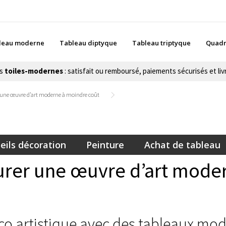
leau moderne
Tableau diptyque
Tableau triptyque
Quadr
es
toiles-modernes
: satisfait ou remboursé, paiements sécurisés et livr
une œuvre d’art moderne à moindre coût
eils décoration
Peinture
Achat de tableau
rer une œuvre d’art moder
co artistique avec des tableaux mo