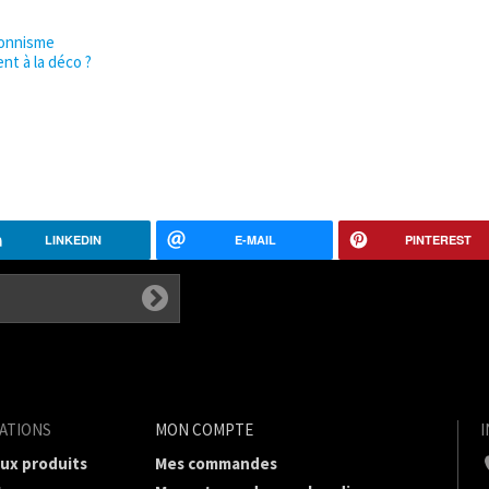
sionnisme
nt à la déco ?
LINKEDIN
E-MAIL
PINTEREST
ATIONS
MON COMPTE
ux produits
Mes commandes