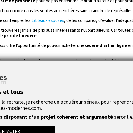
catif de propriété
pour ne pas enfreindre le droit d’auteur et pour pro
rt ou encore dans les ventes aux enchères sans craindre de représailles 
 de contempler les
tableaux exposés
, de les comparez, d’évaluer l’adéquat
trouverez jamais de prix aussi intéressants nul part ailleurs. Car toutes
 le
prix de l’oeuvre
.
ous offre l’opportunité de pouvoir acheter une
œuvre d’art en ligne
en 
es peu réputés ou étrangers qui souvent reproduisent des tableaux com
s et tous
la retraite, je recherche un acquéreur sérieux pour reprendre
les-modernes.com.
 contemporain ?
 disposant d’un projet cohérent et argumenté
seront e
ssi de déco ?
resser à une oeuvre d'art ?
ONTACTER