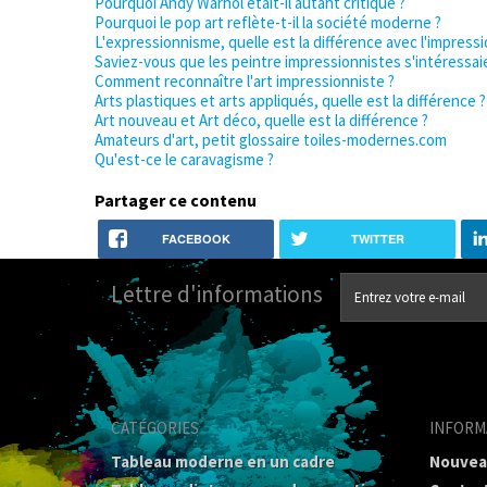
Pourquoi Andy Warhol était-il autant critiqué ?
Pourquoi le pop art reflète-t-il la société moderne ?
L'expressionnisme, quelle est la différence avec l'impres
Saviez-vous que les peintre impressionnistes s'intéressaie
Comment reconnaître l'art impressionniste ?
Arts plastiques et arts appliqués, quelle est la différence ?
Art nouveau et Art déco, quelle est la différence ?
Amateurs d'art, petit glossaire toiles-modernes.com
Qu'est-ce le caravagisme ?
Partager ce contenu
FACEBOOK
TWITTER
Lettre d'informations
CATÉGORIES
INFORM
Tableau moderne en un cadre
Nouvea