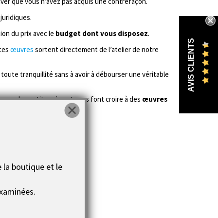
uver que vous n’avez pas acquis une contrefaçon.
juridiques.
ion du prix avec le
budget dont vous disposez
.
AVIS CLIENTS
 ces
œuvres
sortent directement de l’atelier de notre
toute tranquillité sans à avoir à débourser une véritable
me des petits pains et vous font croire à des
œuvres
 la boutique et le
xaminées.