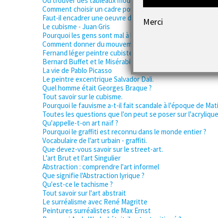
Ou trouver des tableaux modernes contemporains pas che
Comment choisir un cadre pour un tableau moderne ?
Faut-il encadrer une oeuvre d'art moderne ?
Merci
Le cubisme - Juan Gris
Pourquoi les gens sont mal à l'aise dans une galerie d'art ?
Comment donner du mouvement à une peinture moderne
Fernand léger peintre cubiste de l'art moderne
Bernard Buffet et le Misérabilisme
La vie de Pablo Picasso
Le peintre excentrique Salvador Dali.
Quel homme était Georges Braque ?
Tout savoir sur le cubisme.
Pourquoi le fauvisme a-t-il fait scandale à l'époque de Mat
Toutes les questions que l'on peut se poser sur l'acryliqu
Qu'appelle-t-on art naïf ?
Pourquoi le graffiti est reconnu dans le monde entier ?
Vocabulaire de l'art urbain - graffiti.
Que devez-vous savoir sur le street-art.
L'art Brut et l'art Singulier
Abstraction : comprendre l'art informel
Que signifie l'Abstraction lyrique ?
Qu'est-ce le tachisme ?
Tout savoir sur l'art abstrait
Le surréalisme avec René Magritte
Peintures surréalistes de Max Ernst