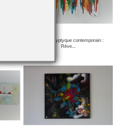
 de
Tableau polyptyque contemporain :
Rêve...