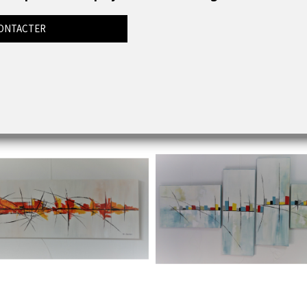
ONTACTER
inture abstraite bordeaux :
Oeuvre minimaliste : Cité
Vertige
l'espace