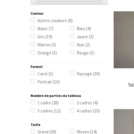
Couleur
Autres couleurs
(8)
Blanc
(7)
Bleu
(4)
Gris
(19)
Jaune
(3)
Marron
(3)
Noir
(2)
Orange
(3)
Rouge
(5)
Format
Carré
(5)
Paysage
(39)
Portrait
(10)
Tab
Nombre de parties du tableau
1 cadre
(28)
2 cadres
(4)
3 cadres
(12)
4 cadres
(10)
Taille
Grand
(39)
Moyen
(14)