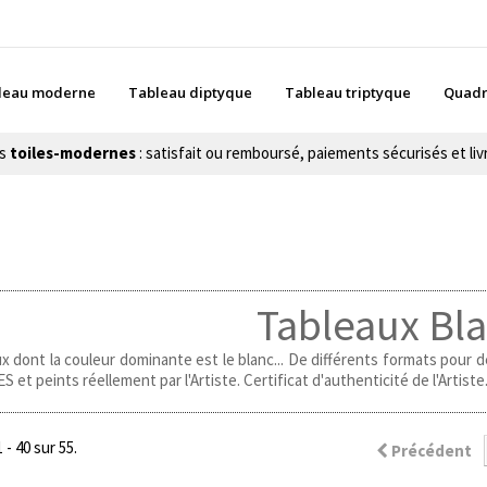
leau moderne
Tableau diptyque
Tableau triptyque
Quadr
es
toiles-modernes
: satisfait ou remboursé, paiements sécurisés et livr
Tableaux Bl
x dont la couleur dominante est le blanc... De différents formats pour dé
 et peints réellement par l'Artiste. Certificat d'authenticité de l'Artiste
 - 40 sur 55.
Précédent