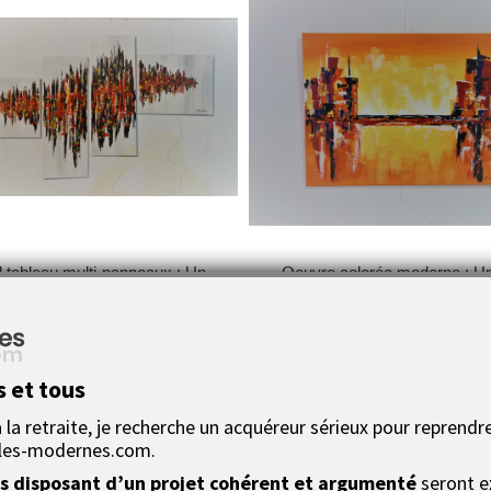
 tableau multi-panneaux : Un
Oeuvre colorée moderne : Un
monde...
géant
s et tous
la retraite, je recherche un acquéreur sérieux pour reprendre
les-modernes.com.
 disposant d’un projet cohérent et argumenté
seront e