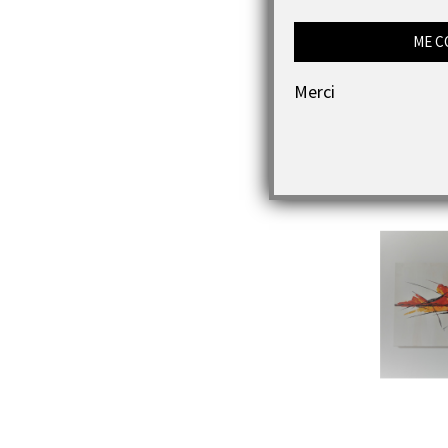
ME C
Merci
Pe