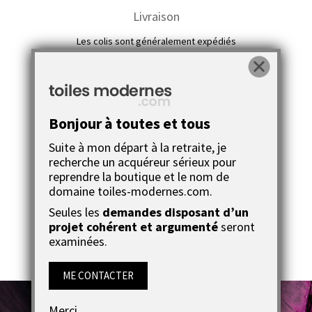
Livraison
Les colis sont généralement expédiés
en 4 à 6 jours ouvrés*
Chaque toile est unique, elle n’existe qu’en un
Bonjour à toutes et tous
seul exemplaire, si vous aimez un tableau qui
Suite à mon départ à la retraite, je
n’est plus disponible c’est très simple : il vous
recherche un acquéreur sérieux pour
reprendre la boutique et le nom de
suffit de cliquez sur le bouton
Commande
domaine toiles-modernes.com.
spéciale
pour reçevoir un tableau unique qui
Seules les
demandes disposant d’un
s’approche le plus du tableau d’origine.
projet cohérent et argumenté
seront
examinées.
ME CONTACTER
Merci