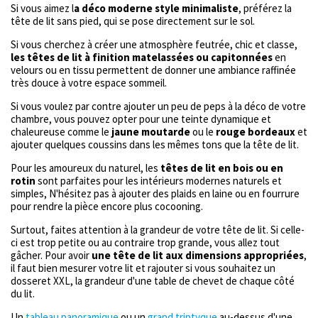
Si vous aimez l
a déco moderne style minimaliste
, préférez la
tête de lit sans pied, qui se pose directement sur le sol.
Si vous cherchez à créer une atmosphère feutrée, chic et classe,
les têtes de lit à finition matelassées ou capitonnées
en
velours ou en tissu permettent de donner une ambiance raffinée
très douce à votre espace sommeil.
Si vous voulez par contre ajouter un peu de peps à la déco de votre
chambre, vous pouvez opter pour une teinte dynamique et
chaleureuse comme le
jaune moutarde
ou le
rouge bordeaux
et
ajouter quelques coussins dans les mêmes tons que la tête de lit.
Pour les amoureux du naturel, les
têtes de lit en bois ou en
rotin
sont parfaites pour les intérieurs modernes naturels et
simples, N'hésitez pas à ajouter des plaids en laine ou en fourrure
pour rendre la pièce encore plus cocooning.
Surtout, faites attention à la grandeur de votre tête de lit. Si celle-
ci est trop petite ou au contraire trop grande, vous allez tout
gâcher. Pour avoir
une tête de lit aux dimensions appropriées
,
il faut bien mesurer votre lit et rajouter si vous souhaitez un
dosseret XXL, la grandeur d'une table de chevet de chaque côté
du lit.
Un
tableau panoramique
ou un
grand triptyque
au-dessus d'une