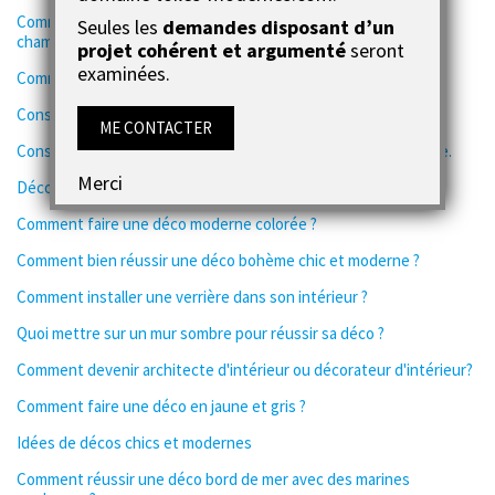
Comment faire une déco industrielle à moindre coût dans la
Seules les
demandes disposant d’un
chambre ?
projet cohérent et argumenté
seront
examinées.
Comment faire une déco douce et apaisante ?
Conseils pour réaliser une déco scandinave chic
ME CONTACTER
Conseils pour réaliser une déco ambiance tropicale et exotique.
Merci
Déco design mélangée au style ethnique
Comment faire une déco moderne colorée ?
Comment bien réussir une déco bohème chic et moderne ?
Comment installer une verrière dans son intérieur ?
Quoi mettre sur un mur sombre pour réussir sa déco ?
Comment devenir architecte d'intérieur ou décorateur d'intérieur?
Comment faire une déco en jaune et gris ?
Idées de décos chics et modernes
Comment réussir une déco bord de mer avec des marines