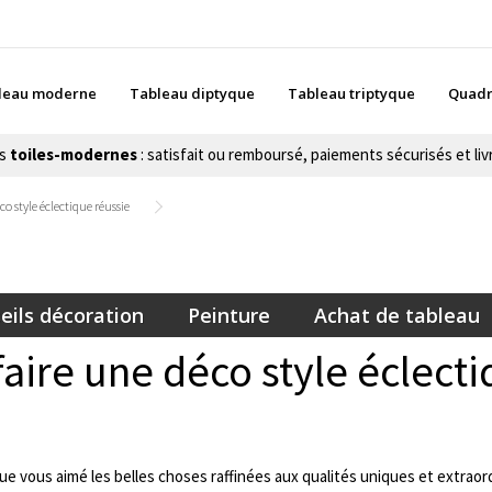
leau moderne
Tableau diptyque
Tableau triptyque
Quadr
es
toiles-modernes
: satisfait ou remboursé, paiements sécurisés et livr
 style éclectique réussie
eils décoration
Peinture
Achat de tableau
ire une déco style éclecti
que vous aimé les belles choses raffinées aux qualités uniques et extraord