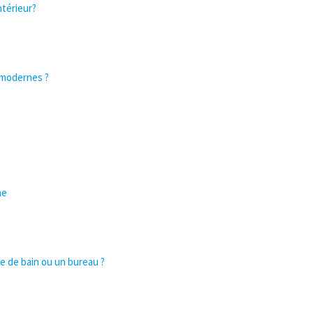
ntérieur?
 modernes ?
ne
le de bain ou un bureau ?