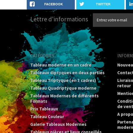
FACEBOOK
TWITTER
Lettre d'informations
CATÉGORIES
INFORM
Tableau moderne en un cadre
Nouvea
Tableaux diptyques en deux parties
Contac
Tableau Triptyque (en 3 cadres)
Livrais
retour
Tableau Quadriptyque moderne
Mention
Tableaux Modernes de différents
Formats
Conditi
de ven
Prix Tableaux
A propo
Tableau Couleur
Partena
Galerie Tableaux Modernes
modern
Tableaux pièces et lieux conseillés