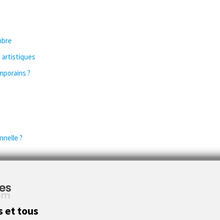
mbre
 artistiques
mporains ?
nnelle ?
s et tous