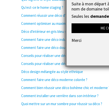
Suite à mon départ à 
Qu'est-ce le home staging ?
nom de domaine toi
Comment réussir une déco d'intérieur noire ?
Seules les
demandes
Comment optimiser au maximum un escalier ?
ME C
Déco d'intérieur en gris bleu super tendance
Comment faire une déco industrielle à moindre coût dans 
Merci
Comment faire une déco douce et apaisante ?
Conseils pour réaliser une déco scandinave chic
Conseils pour réaliser une déco ambiance tropicale et exo
Déco design mélangée au style ethnique
Comment faire une déco moderne colorée ?
Comment bien réussir une déco bohème chic et moderne 
Comment installer une verrière dans son intérieur ?
Quoi mettre sur un mur sombre pour réussir sa déco ?