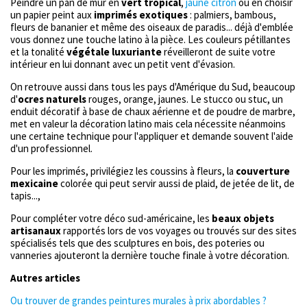
Peindre un pan de mur en
vert tropical
,
jaune citron
ou en choisir
un papier peint aux
imprimés exotiques
: palmiers, bambous,
fleurs de bananier et même des oiseaux de paradis... déjà d'emblée
vous donnez une touche latino à la pièce. Les couleurs pétillantes
et la tonalité
végétale luxuriante
réveilleront de suite votre
intérieur en lui donnant avec un petit vent d'évasion.
On retrouve aussi dans tous les pays d'Amérique du Sud, beaucoup
d'
ocres naturels
rouges, orange, jaunes. Le stucco ou stuc, un
enduit décoratif à base de chaux aérienne et de poudre de marbre,
met en valeur la décoration latino mais cela nécessite néanmoins
une certaine technique pour l'appliquer et demande souvent l'aide
d'un professionnel.
Pour les imprimés, privilégiez les coussins à fleurs, la
couverture
mexicaine
colorée qui peut servir aussi de plaid, de jetée de lit, de
tapis...,
Pour compléter votre déco sud-américaine, les
beaux objets
artisanaux
rapportés lors de vos voyages ou trouvés sur des sites
spécialisés tels que des sculptures en bois, des poteries ou
vanneries ajouteront la dernière touche finale à votre décoration.
Autres articles
Ou trouver de grandes peintures murales à prix abordables ?