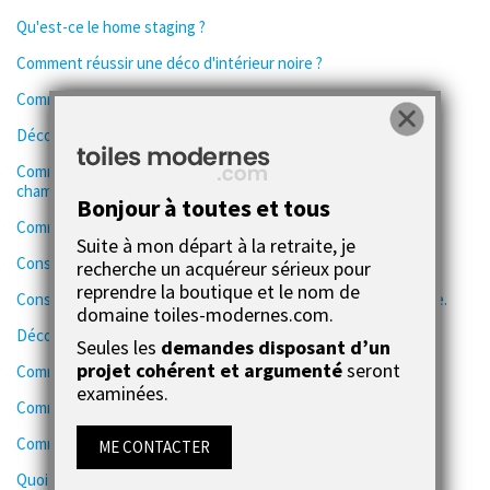
Qu'est-ce le home staging ?
Comment réussir une déco d'intérieur noire ?
Comment optimiser au maximum un escalier ?
Déco d'intérieur en gris bleu super tendance
Comment faire une déco industrielle à moindre coût dans la
chambre ?
Bonjour à toutes et tous
Comment faire une déco douce et apaisante ?
Suite à mon départ à la retraite, je
Conseils pour réaliser une déco scandinave chic
recherche un acquéreur sérieux pour
reprendre la boutique et le nom de
Conseils pour réaliser une déco ambiance tropicale et exotique.
domaine toiles-modernes.com.
Déco design mélangée au style ethnique
Seules les
demandes disposant d’un
projet cohérent et argumenté
seront
Comment faire une déco moderne colorée ?
examinées.
Comment bien réussir une déco bohème chic et moderne ?
Comment installer une verrière dans son intérieur ?
ME CONTACTER
Quoi mettre sur un mur sombre pour réussir sa déco ?