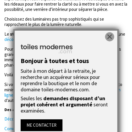
les rideaux pour faire rentrer la clarté ou à mettre si vous en avez la
possibilité, une verrière d’intérieur pour séparer la pièce.
Choisissez des luminaires pas trop sophistiqués qui se
rapprochent le plus de la lumière naturelle.
Le
style minimaliste
c’est aussi la sobriété et la pureté avec une
décoration murale
de très belle qualité.
Pour sublimer votre décoration minimaliste, rien ne vaut un très
grand
tableau moderne
sur l’un des murs. L’oeil sera
Bonjour à toutes et tous
immédiatement attiré faisant de cet objet unique, un élément
phare de la pièce.
Suite à mon départ à la retraite, je
Voilà vous savez presque tout sur la déco minimaliste !
recherche un acquéreur sérieux pour
reprendre la boutique et le nom de
Si vous recherchez une
véritable œuvre d’art
pour votre déco
domaine toiles-modernes.com.
minimaliste , n’hésitez surtout pas à aller sur notre
boutique en
ligne
. Ce sont toutes des
pièces uniques
avec un certificat
Seules les
demandes disposant d’un
d’authenticité à des prix hypers attractifs !
projet cohérent et argumenté
seront
Des articles qui peuvent aussi vous intéresser :
examinées.
Découvrez toutes les nouvelles tendances déco 2017.
ME CONTACTER
Comment réussir une déco style industriel ?