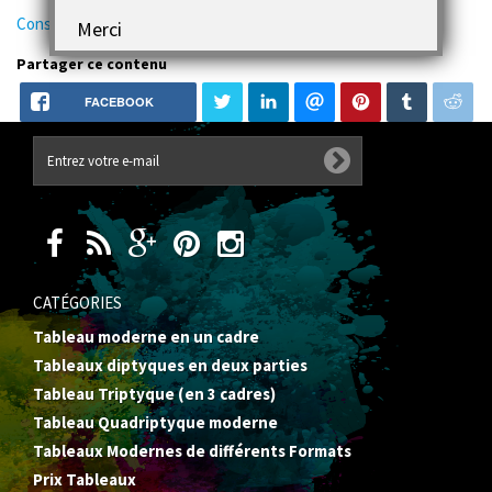
Conseils et idées pour relooker une entrée ou un couloir.
Merci
Partager ce contenu
FACEBOOK
CATÉGORIES
Tableau moderne en un cadre
Tableaux diptyques en deux parties
Tableau Triptyque (en 3 cadres)
Tableau Quadriptyque moderne
Tableaux Modernes de différents Formats
Prix Tableaux