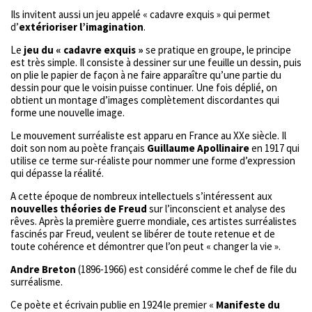
Ils invitent aussi un jeu appelé « cadavre exquis » qui permet
d’
extérioriser l’imagination
.
Le
jeu du « cadavre exquis »
se pratique en groupe, le principe
est très simple. Il consiste à dessiner sur une feuille un dessin, puis
on plie le papier de façon à ne faire apparaître qu’une partie du
dessin pour que le voisin puisse continuer. Une fois déplié, on
obtient un montage d’images complètement discordantes qui
forme une nouvelle image.
Le mouvement surréaliste est apparu en France au XXe siècle. Il
doit son nom au poète français
Guillaume Apollinaire
en 1917 qui
utilise ce terme sur-réaliste pour nommer une forme d’expression
qui dépasse la réalité.
A cette époque de nombreux intellectuels s’intéressent aux
nouvelles théories de Freud
sur l’inconscient et analyse des
rêves. Après la première guerre mondiale, ces artistes surréalistes
fascinés par Freud, veulent se libérer de toute retenue et de
toute cohérence et démontrer que l’on peut « changer la vie ».
Andre Breton
(1896-1966) est considéré comme le chef de file du
surréalisme.
Ce poète et écrivain publie en 1924 le premier «
Manifeste du