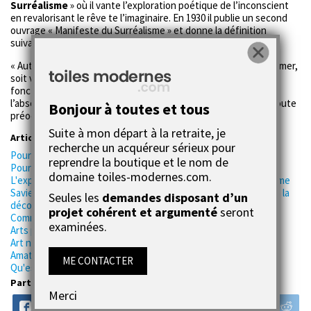
Surréalisme
» où il vante l’exploration poétique de l’inconscient
en revalorisant le rêve te l’imaginaire. En 1930 il publie un second
ouvrage « Manifeste du Surréalisme » et donne la définition
suivante du surréalisme :
« Automatisme psychisme pur par lequel on se propose d’exprimer,
soit verbalement, soit par écrit, soit de tout autre manière le
fonctionnement réel de la pensée. Dictée de la pensée en
l’absence de tout contrôle exercé par la raison en dehors de toute
Bonjour à toutes et tous
préoccupation esthétique ou morale. »
Suite à mon départ à la retraite, je
Articles aussi à voir :
recherche un acquéreur sérieux pour
Pourquoi ANDY Warhol était-il autant critiqué ?
reprendre la boutique et le nom de
Pourquoi le pop art reflète-t-il la société moderne ?
domaine toiles-modernes.com.
L'expressinnisme, quelle est la différence avec l'impressionnisme
Saviez-vous que les peintre impressionnistes s'intéressaient à la
Seules les
demandes disposant d’un
déco ?
projet cohérent et argumenté
seront
Comment reconnaître l'art impressionniste ?
examinées.
Arts plastiques et arts appliqués, quelle est la différence ?
Art nouveau et Art déco, quelle est la différence ?
Amateurs d'art, petit glossaire toiles-modernes.com
ME CONTACTER
Qu'est-ce le caravagisme ?
Partager ce contenu
Merci
FACEBOOK