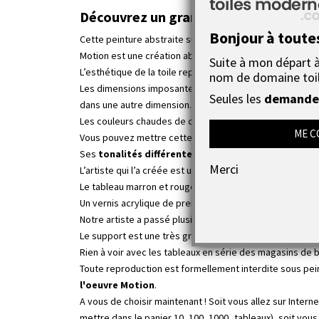
Découvrez un grand tableau marron et 
Bonjour à toute
Cette peinture abstraite sur toile de grand format, aux
Motion est une création abstraite où la couleur, les form
Suite à mon départ à 
L’esthétique de la toile repose sur la fluidité des lignes, 
nom de domaine toi
Les dimensions imposantes du tableau Motion et
le jeu
Seules les
demandes
dans une autre dimension.
Les couleurs chaudes de ce grand tableau abstrait donne
ME C
Vous pouvez mettre cette réalisation artistique aussi b
Ses
tonalités différentes de brun
mélangées à des co
Merci
L’artiste qui l’a créée est une peintre toulousaine cotée
Le tableau marron et rouge a été peint avec une
peintu
Un vernis acrylique de première qualité finalise l'oeuvre
Notre artiste a passé plusieurs couches de vernis protégea
Le support est une très grande toile en 100% coton ten
Rien à voir avec les tableaux en série des magasins de b
Toute reproduction est formellement interdite sous peine
l'oeuvre Motion
.
A vous de choisir maintenant ! Soit vous allez sur Inter
mettre dans le panier 10, 100, 1000...tableaux), soit v