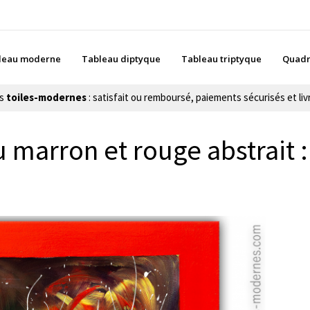
leau moderne
Tableau diptyque
Tableau triptyque
Quadr
es
toiles-modernes
: satisfait ou remboursé, paiements sécurisés et livr
 marron et rouge abstrait 