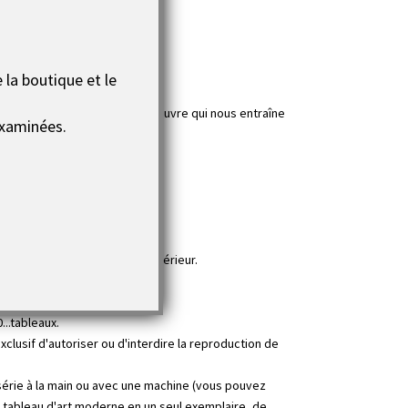
otre intérieur !
.
 la boutique et le
 se trouver projeter dans l’oeuvre qui nous entraîne
xaminées.
rement douillette et cosy..
votre décoration murale.
rouot depuis 2009 (
voir cote
).
intérieur et sublimer votre intérieur.
 de l'oeuvre.
..tableaux.
clusif d'autoriser ou d'interdire la reproduction de
 série à la main ou avec une machine (vous pouvez
e tableau d'art moderne en un seul exemplaire, de