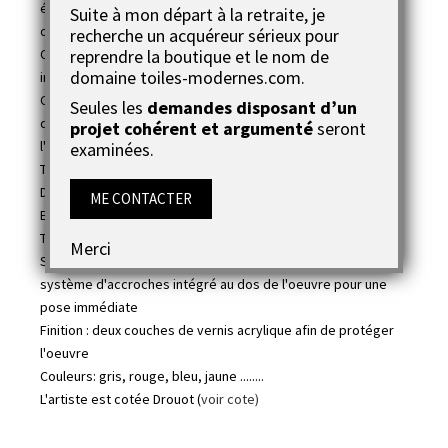
égaiera votre intérieur très facilement et de manière
Suite à mon départ à la retraite, je
originale.
recherche un acquéreur sérieux pour
reprendre la boutique et le nom de
Ce tableau est prêt à étendre avec le système de pose
domaine toiles-modernes.com.
installé au dos de la toile.
Cette oeuvre nous entraîne dans un monde nouveau sous
Seules les
demandes disposant d’un
des formes infiniement panachées à la confrontation de
projet cohérent et argumenté
seront
l'imprévu.
examinées.
Titre de l'oeuvre :
Constructions
Dimensions : deux tableaus de 40x15cm chacun
ME CONTACTER
Epaisseur : 1,5cm
Technique : acrylique
Merci
Support : toile coton montée sur châssis en bois avec
système d'accroches intégré au dos de l'oeuvre pour une
pose immédiate
Finition : deux couches de vernis acrylique afin de protéger
l'oeuvre
Couleurs: gris, rouge, bleu, jaune ........
L'artiste est cotée Drouot (
voir cote)