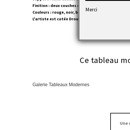
Finition : deux couches de vernis acrylique afin de
Merci
Couleurs : rouge, noir, blanc........
L'artiste est cotée Drouot
(voir cote)
Ce tableau mo
Galerie Tableaux Modernes
Une 