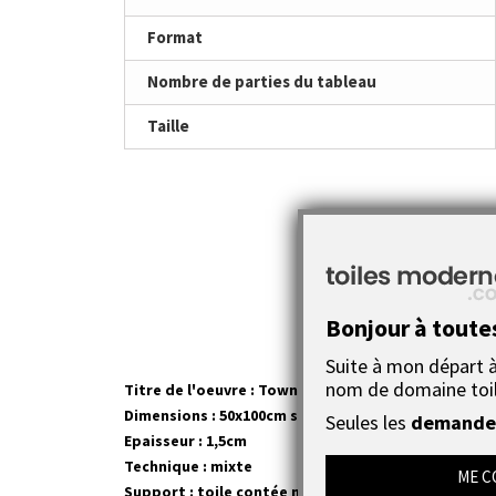
Format
Nombre de parties du tableau
Taille
Bonjour à toute
Suite à mon départ à 
nom de domaine toi
Titre de l'oeuvre : Town
Dimensions : 50x100cm soit 2x(50x25cm) 1x(50x50cm
Seules les
demandes
Epaisseur : 1,5cm
Technique : mixte
ME C
Support : toile contée montée sur châssis bois