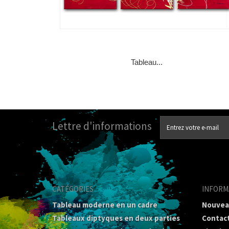
Tableau...
Lettre d'informations
CATÉGORIES
INFORM
Tableau moderne en un cadre
Nouvea
Tableaux diptyques en deux parties
Contac