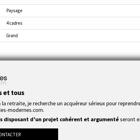
Paysage
4 cadres
Grand
En savoir plus
s et tous
la retraite, je recherche un acquéreur sérieux pour reprendre
les-modernes.com.
)
 disposant d’un projet cohérent et argumenté
seront e
ONTACTER