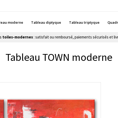
leau moderne
Tableau diptyque
Tableau triptyque
Quadr
es
toiles-modernes
: satisfait ou remboursé, paiements sécurisés et livr
Tableau TOWN moderne