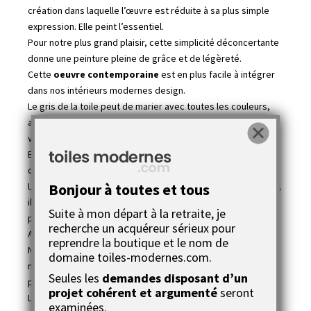
création dans laquelle l’œuvre est réduite à sa plus simple
expression. Elle peint l’essentiel.
Pour notre plus grand plaisir, cette simplicité déconcertante
donne une peinture pleine de grâce et de légèreté.
Cette
oeuvre contemporaine
est en plus facile à intégrer
dans nos intérieurs modernes design.
Le gris de la toile peut de marier avec toutes les couleurs,
ainsi quand vous voudrez changer la teinte de vos murs,
vous n’aurez aucun problème.
Et ce n’est pas fini ! Le prix de cette réalisation
contemporaine est lui aussi tout aussi déconcertant !
Bonjour à toutes et tous
Le
tableau Hantise
sort directement de l’atelier du peintre,
il n’y a aucun intermédiaire. C’est pour cette raison qu’elle
Suite à mon départ à la retraite, je
peut vous proposer un prix aussi intéressant.
recherche un acquéreur sérieux pour
Alors profitez-en vite !
reprendre la boutique et le nom de
Notre peintre contemporaine, Joëlle Caria, a utilisé un
domaine toiles-modernes.com.
médium de qualité pour réaliser cette
pièce unique
, une
Seules les
demandes disposant d’un
peinture acrylique extra fine haut de gamme.
projet cohérent et argumenté
seront
La finition de ce tableau gris et blanc est impeccable, 2
examinées.