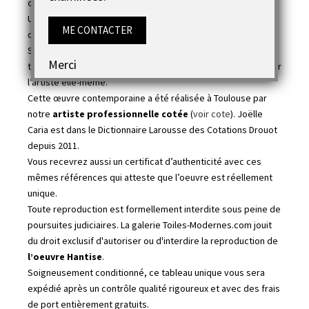
couches de vernis protègent la peinture dans le temps des
UV et de faciliter l'entretien du tableau (un simple chiffon
ME CONTACTER
doux suffit)
Son support est composé d’une toile en 100% coton
Merci
tendues sur un châssis en bois. Il est signé et daté au dos par
l’artiste elle-même.
Cette œuvre contemporaine a été réalisée à Toulouse par
notre
artiste professionnelle cotée
(
voir cote
). Joëlle
Caria est dans le Dictionnaire Larousse des Cotations Drouot
depuis 2011.
Vous recevrez aussi un certificat d’authenticité avec ces
mêmes références qui atteste que l’oeuvre est réellement
unique.
Toute reproduction est formellement interdite sous peine de
poursuites judiciaires. La galerie Toiles-Modernes.com jouit
du droit exclusif d'autoriser ou d'interdire la reproduction de
l’oeuvre Hantise
.
Soigneusement conditionné, ce tableau unique vous sera
expédié après un contrôle qualité rigoureux et avec des frais
de port entièrement gratuits.