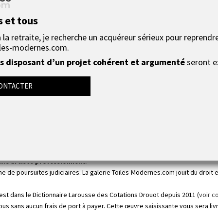
chic et chaleureux, optez pour ce grand triptyque g
s et tous
égantes rehaussera votre décoration murale, qu’elle soit contemporaine o
la retraite, je recherche un acquéreur sérieux pour reprendre
minera la pièce par son contraste de couleurs et par son originalité.
les-modernes.com.
épurées, les formes géométriques colorées de cette grande peinture abstr
écoration donnent toujours de merveilleux résultats.
 disposant d’un projet cohérent et argumenté
seront e
 et surtout accessible à tous.
Notre artiste travaille l’acrylique en de différentes pâtes (grains fins/épai
ONTACTER
une peinture acrylique extra fine haut de gamme.
2 couches de vernis acrylique haut de gamme protègent l'oeuvre dans le temps
 elle-même.
net ou dans un magasin de bricolage, commander un tableau fait à l'usine e
mandez sur notre site Toiles-Modernes.com et vous avez une véritable oeuvr
'une
artiste professionnelle
.
 de poursuites judiciaires. La galerie Toiles-Modernes.com jouit du droit ex
e est dans le Dictionnaire Larousse des Cotations Drouot depuis 2011 (
voir c
us sans aucun frais de port à payer. Cette œuvre saisissante vous sera liv