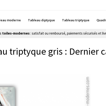
leau moderne
Tableau diptyque
Tableau triptyque
Quadr
es
toiles-modernes
: satisfait ou remboursé, paiements sécurisés et livr
u triptyque gris : Dernier 