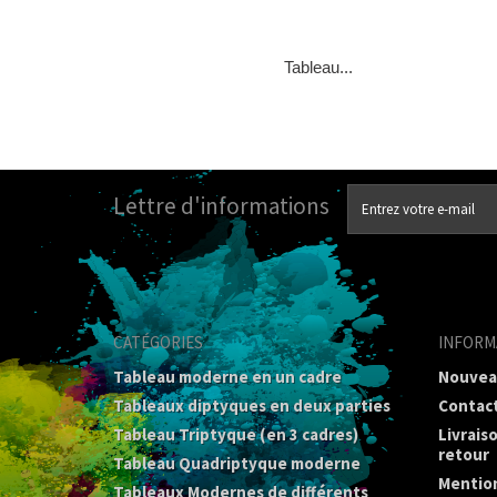
Tableau...
Lettre d'informations
CATÉGORIES
INFORM
Tableau moderne en un cadre
Nouvea
Tableaux diptyques en deux parties
Contac
Tableau Triptyque (en 3 cadres)
Livrais
retour
Tableau Quadriptyque moderne
Mention
Tableaux Modernes de différents