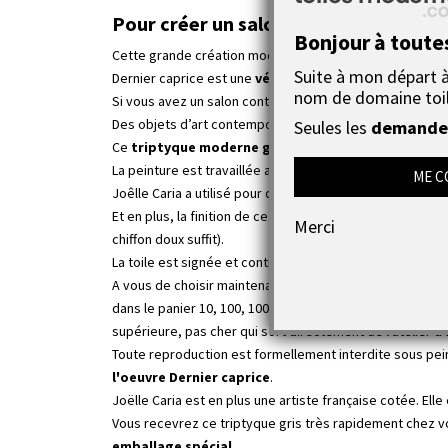
Pour créer un salon moderne à la fois 
Bonjour à toute
Cette grande création moderne aux teintes sobres et él
Suite à mon départ à 
Dernier caprice est une
véritable œuvre d’art
qui illu
nom de domaine toi
Si vous avez un salon contemporain composé de lignes 
Des objets d’art contemporain ou moderne en guise de d
Seules les
demandes
Ce
triptyque moderne gris
est une œuvre d’art unique
La peinture est travaillée aux pinceaux et aux couteaux. 
ME C
Joêlle Caria a utilisé pour créer ce triptyque moderne, 
Et en plus, la finition de ce tableau gris est optimale, 
Merci
chiffon doux suffit).
La toile est signée et contresignée au dos par l'artiste
A vous de choisir maintenant ! Soit vous allez sur Inter
dans le panier 10, 100, 1000...tableaux), soit vous com
supérieure, pas cher qui sort directement de l'atelier d
Toute reproduction est formellement interdite sous peine
l'oeuvre Dernier caprice
.
Joëlle Caria est en plus une artiste française cotée. Ell
Vous recevrez ce triptyque gris très rapidement chez vo
emballage spécial
.