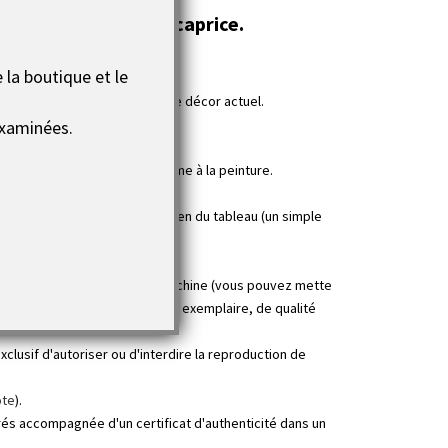
ris intitulé Dernier caprice.
u design.
 la boutique et le
aite viendront embellir votre décor actuel.
xaminées.
s, plâtre…) pour donner du volume à la peinture.
 des UV et facilitent l'entretien du tableau (un simple
n série à la main ou avec une machine (vous pouvez mette
e d'art moderne qu’en un seul exemplaire, de qualité
clusif d'autoriser ou d'interdire la reproduction de
ote
).
rés accompagnée d'un certificat d'authenticité dans un