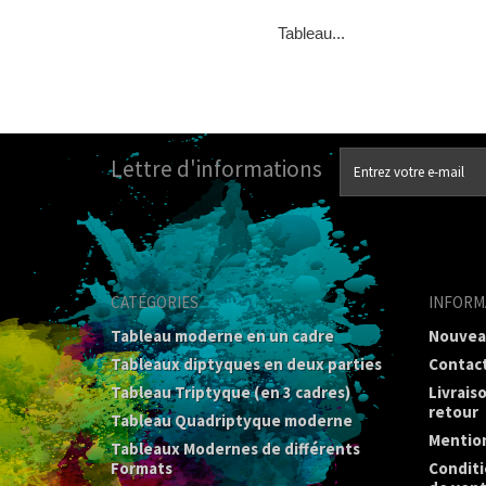
Tableau...
Lettre d'informations
CATÉGORIES
INFORM
Tableau moderne en un cadre
Nouvea
Tableaux diptyques en deux parties
Contac
Tableau Triptyque (en 3 cadres)
Livrais
retour
Tableau Quadriptyque moderne
Mention
Tableaux Modernes de différents
Formats
Conditi