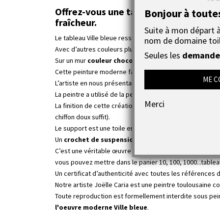
Offrez-vous une tableau bleu moderne, 
Bonjour à toute
fraîcheur.
Suite à mon départ à 
Le tableau Ville bleue ressort énormément sur un
mur b
nom de domaine toi
Avec d’autres couleurs plus claires, telles que le jaune o
Seules les
demandes
Sur un mur
couleur chocolat
ou gris, le tableau Ville 
Cette peinture moderne favorise le calme et crée une a
ME C
L’artiste en nous présentant cet
univers bleu coloré
a 
La peintre a utilisé de la peinture acrylique extra fine 
Merci
La finition de cette création colorée est optimale, 2 co
chiffon doux suffit).
Le support est une toile en 100% coton tendue sur un châ
Un
crochet de suspension
est déjà fixé au dos du cadr
C’est une véritable œuvre d’art unique c’est à dire qu’e
vous pouvez mettre dans le panier 10, 100, 1000...tablea
Un certificat d’authenticité avec toutes les références d
Notre artiste Joëlle Caria est une peintre toulousaine c
Toute reproduction est formellement interdite sous peine
l'oeuvre moderne Ville bleue
.