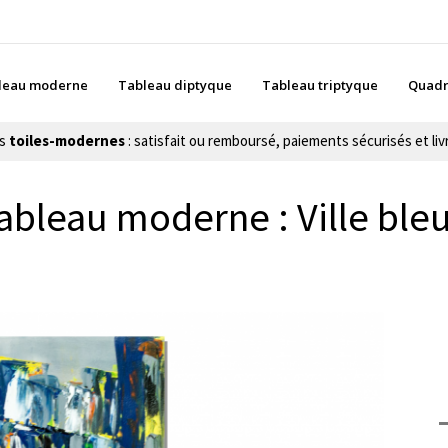
leau moderne
Tableau diptyque
Tableau triptyque
Quadr
es
toiles-modernes
: satisfait ou remboursé, paiements sécurisés et livr
ableau moderne : Ville ble