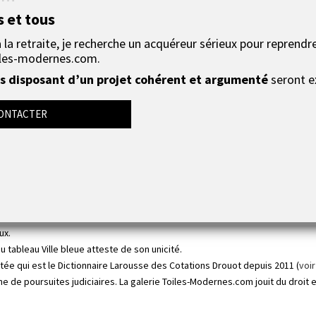
une couleur symbolisant la paix et la spiritualité 
s et tous
la retraite, je recherche un acquéreur sérieux pour reprendre
lanc
, l’effet est assuré.
les-modernes.com.
u le vert, cette
toile moderne
va dynamiser votre décoration murale.
 disposant d’un projet cohérent et argumenté
seront e
bleue apportera une belle touche de modernité.
tmosphère paisible.
ONTACTER
voulu nous faire partager sa vision du monde par une approche unique et in
haut de gamme pour réaliser cette
réalisation moderne
.
uches de vernis acrylique haut de gamme protègent l'oeuvre dans le temps de
ssis en bois, format portrait : 60x40 cm.
e en bois pour une pose ultra rapide.
lle est réalisée seulement qu’en
1 seul exemplaire
et pas un de ces tableau
ux.
u tableau Ville bleue atteste de son unicité.
otée qui est le Dictionnaire Larousse des Cotations Drouot depuis 2011 (
voir
 de poursuites judiciaires. La galerie Toiles-Modernes.com jouit du droit ex