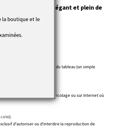
pour une intérieur élégant et plein de
 la boutique et le
xaminées.
novatrice.
s UV et facilitent l'entretien du tableau (un simple
x en série des magasins de bricolage ou sur Internet où
 cote
).
clusif d'autoriser ou d'interdire la reproduction de