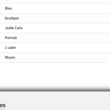
Bleu
Acrylique
Joëlle Caria
Portrait
1 cadre
Moyen
En savoir plus