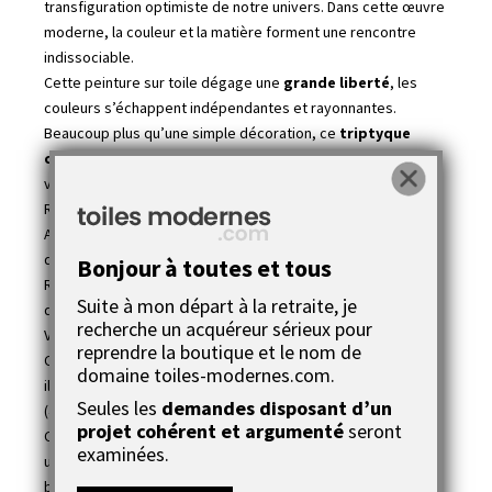
transfiguration optimiste de notre univers. Dans cette œuvre
moderne, la couleur et la matière forment une rencontre
indissociable.
Cette peinture sur toile dégage une
grande liberté
, les
couleurs s’échappent indépendantes et rayonnantes.
Beaucoup plus qu’une simple décoration, ce
triptyque
coloré
est une véritable œuvre d’art qui va transformer
votre pièce et la personnaliser complètement.
Rien ne vaut une bonne dose de couleur pour changer la vie.
Aussi, laissez-vous emporter par ce triptyque coloré, plein
de vie et de l
uminosité
.
Bonjour à toutes et tous
Rayonnement cosmique est un
tableau décoratif
qui se
Suite à mon départ à la retraite, je
démarque par ses couleurs vives et chaudes.
recherche un acquéreur sérieux pour
Vous avez là un
tableau déco design multi-châssis
.
reprendre la boutique et le nom de
Composé de trois peintures sur toiles de formats différents,
domaine toiles-modernes.com.
il permet de faire une déco super sympa et originale :
Seules les
demandes disposant d’un
(40x60)+(80x30)+(40x50) en cm.
projet cohérent et argumenté
seront
C'est une
composition colorée
de très belle qualité avec
examinées.
une peinture acrylique extra fine de haut de gamme avec
beaucoup d'intensité et de profondeur qui a une