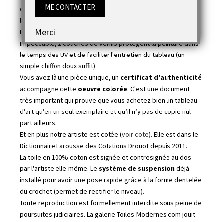
ME CONTACTER
concentration pigmentaire élevé et une grande résistance à
la lumière. (jaune, rouge, vert, bleu, orange..)
Merci
La finition du tableau Rayonnement cosmique est aussi
impeccable, 2 couches de vernis protègent la peinture dans
le temps des UV et de faciliter l'entretien du tableau (un
simple chiffon doux suffit)
Vous avez là une pièce unique, un
certificat d'authenticité
accompagne cette
oeuvre colorée
. C'est une document
très important qui prouve que vous achetez bien un tableau
d’art qu’en un seul exemplaire et qu’il n’y pas de copie nul
part ailleurs.
Et en plus notre artiste est cotée (
voir cote
). Elle est dans le
Dictionnaire Larousse des Cotations Drouot depuis 2011.
La toile en 100% coton est signée et contresignée au dos
par l'artiste elle-même. Le
système de suspension
déjà
installé pour avoir une pose rapide grâce à la forme dentelée
du crochet (permet de rectifier le niveau).
Toute reproduction est formellement interdite sous peine de
poursuites judiciaires. La galerie Toiles-Modernes.com jouit