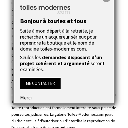
nature et accueillant.
C’est une
réalisation abstraite
qui peut se marier avec
toute les couleurs et tous les styles de déco.
Bonjour à toutes et tous
Cette création abstraite a l’avantage d’avoir un prix très
abordable car elle sort directement de l’atelier de notre
Suite à mon départ à la retraite, je
artiste dans la région toulousaine.
recherche un acquéreur sérieux pour
reprendre la boutique et le nom de
Cette réalisation artistique a été réalisée sur une toile en
domaine toiles-modernes.com.
100 % coton tendue sur un châssis en bois avec les
dimensions suivantes : 40x60 cm.
Seules les
demandes disposant d’un
Pour ce tableau d’art abstrait, Joëlle Caria a utilisé une
projet cohérent et argumenté
seront
peinture acrylique extra fine haut de gamme (marron, blanc,
examinées.
gris, taupe, rouge, noir...)
A la fin de son travail, la
plasticienne
a passé 2 couches de
ME CONTACTER
vernis acrylique de qualité dessus afin de protèger l'oeuvre
dans le temps des UV et de faciliter l'entretien du tableau (un
Merci
simple chiffon doux suffit).
Toute reproduction est formellement interdite sous peine de
poursuites judiciaires. La galerie Toiles-Modernes.com jouit
du droit exclusif d'autoriser ou d'interdire la reproduction de
l'oeuvre abstraite Village en automne.