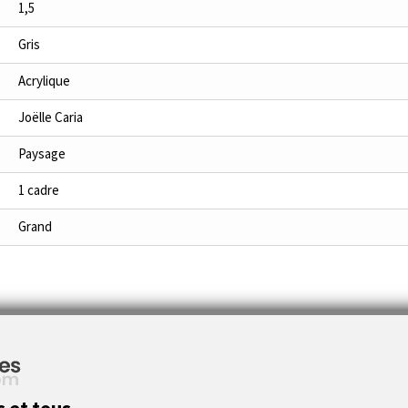
1,5
Gris
Acrylique
Joëlle Caria
Paysage
1 cadre
Grand
En savoir plus
s et tous