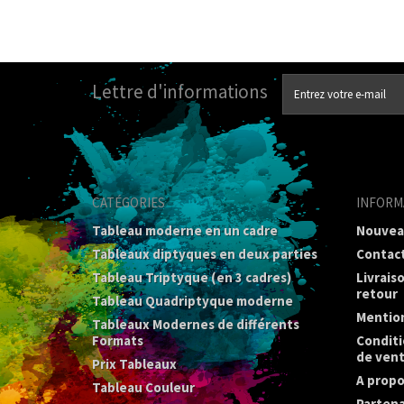
Lettre d'informations
CATÉGORIES
INFORM
Tableau moderne en un cadre
Nouvea
Tableaux diptyques en deux parties
Contac
Tableau Triptyque (en 3 cadres)
Livrais
retour
Tableau Quadriptyque moderne
Mention
Tableaux Modernes de différents
Formats
Conditi
de ven
Prix Tableaux
A propo
Tableau Couleur
Partena