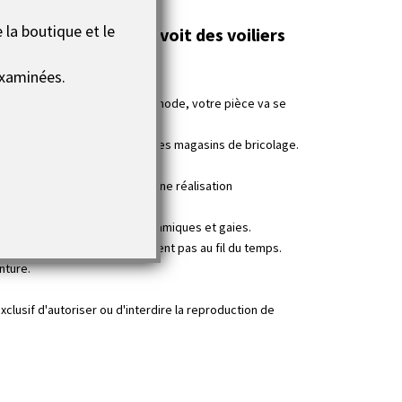
 la boutique et le
and largue où l’on voit des voiliers
xaminées.
d’un lit ou d’une grande commode, votre pièce va se
ernet et même maintenant dans les magasins de bricolage.
 tableau Le grand largue est une réalisation
es d’intérieur.
 murale avec des couleurs dynamiques et gaies.
ne jaunissent pas et ne craquent pas au fil du temps.
inture.
clusif d'autoriser ou d'interdire la reproduction de