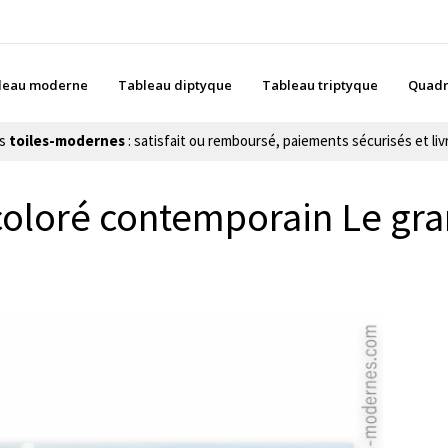
leau moderne
Tableau diptyque
Tableau triptyque
Quadr
es
toiles-modernes
: satisfait ou remboursé, paiements sécurisés et livr
coloré contemporain Le gra