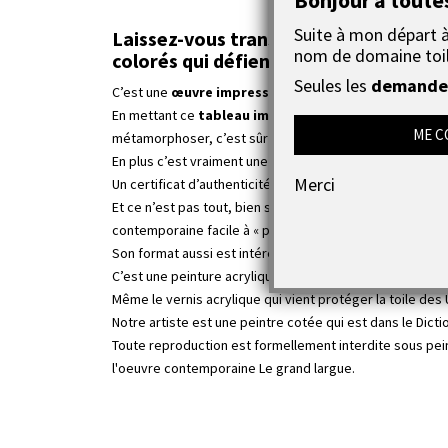
Suite à mon départ à 
Laissez-vous transporter par cette tr
nom de domaine toi
colorés qui défient la mer et le vent.
Seules les
demandes
C’est une
œuvre impressionnante
et vivante, les bat
En mettant ce
tableau imposant
dans votre salon, au
ME C
métamorphoser, c’est sûr et certain.
En plus c’est vraiment une
pièce unique
, rIen à voir a
Merci
Un certificat d’authenticité avec toutes les références 
Et ce n’est pas tout, bien souvent les œuvres d’art ont 
contemporaine facile à « placer » car son fond est entiè
Son format aussi est intéressant, il faut savoir que cett
C’est une peinture acrylique de haute qualité avec beauc
Même le vernis acrylique qui vient protéger la toile des
Notre artiste est une peintre cotée qui est dans le Dict
Toute reproduction est formellement interdite sous peine
l'oeuvre contemporaine Le grand largue.