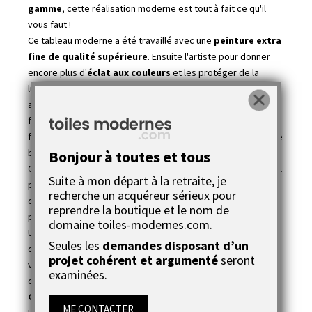
gamme
, cette réalisation moderne est tout à fait ce qu'il
vous faut !
Ce tableau moderne a été travaillé avec une
peinture extra
fine
de qualité supérieure
. Ensuite l'artiste pour donner
encore plus d'
éclat aux couleurs
et les protéger de la
lumière, a recouvert la peinture de deux couches de vernis
acrylique. La finition est parfaite, même le crochet est déjà
fixé au dos de l'oeuvre. C'est une
attache spéciale
en
forme de dents pour facilité la pose du tableau afin le mettre
bien droit.
Bonjour à toutes et tous
C'est une
pièce moderne unique
que vous ne trouverez nul
Suite à mon départ à la retraite, je
part ailleurs ! La galerie Toiles-Modernes.com interdit toute
recherche un acquéreur sérieux pour
copie ou reproduction de ses oeuvres sous peine de
reprendre la boutique et le nom de
poursuites.
domaine toiles-modernes.com.
Un
certificat d'authenticité
vous sera fourni, c'est un
Seules les
demandes disposant d’un
document très important qui prouve que ce tableau Une île
projet cohérent et argumenté
seront
volcanique est bien une oeuvre unique. La toile est signée,
examinées.
contre-signée et numérotée par l'artiste elle-même.
Joëlle
Caria
est une
peintre
cotée
qui est dans le Dictionnaire
ME CONTACTER