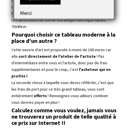
Larousse des Cotations Drouot depuis 2011
(
voir cote
)
.
Les couleurs de cette réalisation moderne sont : gris, rouge,
Merci
bleu, noir, blanc...
Les dimensions de Une île volcanique sont importantes :
70x90cm
Pourquoi choisir ce tableau moderne à la
place d'un autre ?
Cette oeuvre d'art est proposée à moins de 160 euros car
elle
sort directement de l'atelier de l'artiste
! Pas
d'intermédiaire entre vous et l'artiste, donc pas de frais
supplémentaires et pour le coup, c'est
l'acheteur qui en
profite !
La seconde chose à laquelle vous devez réfléchir, c'est que
les frais de port pour ce très grand tableau, vous sont
entièrement
offerts
! Renseignez-vous ailleurs combien
vous devriez payer en plus !
Calculez comme vous voulez, jamais vous
ne trouverez un produit de telle qualité à
ce prix sur Internet !!