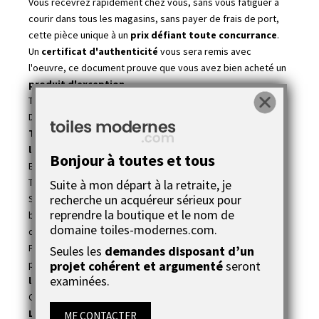
Vous recevrez rapidement chez vous, sans vous fatiguer à
courir dans tous les magasins, sans payer de frais de port,
cette pièce unique à un
prix défiant toute concurrance
.
Un
certificat d'authenticité
vous sera remis avec
l'oeuvre, ce document prouve que vous avez bien acheté un
produit d'exception
.
Titre de l'oeuvre :
Ballade nocturne
Dimensions de toiles : (40x60) + (80x30cm) + (80x30cm)
Total du tableau sans compter l'espace que l'on doit
laisser entre chaque toile
: 80x120cm
Bonjour à toutes et tous
Epaisseur des châssis : 1,5cm
Technique : acrylique
Suite à mon départ à la retraite, je
recherche un acquéreur sérieux pour
Suport : trois toiles en coton montées sur des châssis en
reprendre la boutique et le nom de
bois avec le
système d'accroches spéciaux
déjà fixé au
domaine toiles-modernes.com.
dos de l'oeuvre pour une
pose rapise et immédiate
.
Finition : deux couches de vernis sont posées dessus la
Seules les
demandes disposant d’un
projet cohérent et argumenté
seront
peinture à le fin du travail de l'artiste pour bien
protéger
examinées.
l'oeure
dans le temps
Couleurs : noir, blanc, gris, rouge
L'artiste est cotée Drouot (
voir cote
)
ME CONTACTER