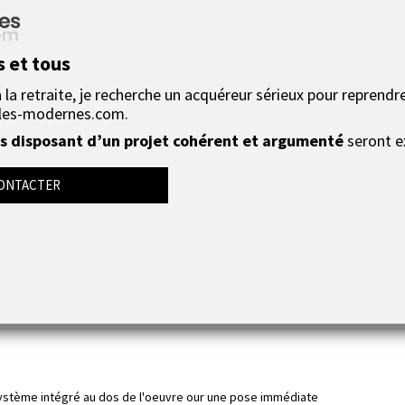
En savoir plus
s et tous
la retraite, je recherche un acquéreur sérieux pour reprendre
les-modernes.com.
istiques abstraits
sont à un
prix 
 disposant d’un projet cohérent et argumenté
seront e
de cette magnifique création qui por
oup d'effet dans votre
déco d'inté
ONTACTER
attaches à dents, dans un salon, une chambre, un bureau.
 en Colissimo dans un emballage particulièrement soigné avec
des frais
système intégré au dos de l'oeuvre our une pose immédiate