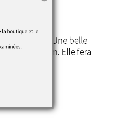
 la boutique et le
très attratif
! Une belle
xaminées.
te bien son nom. Elle fera
rieur.
 de port gratuits
.