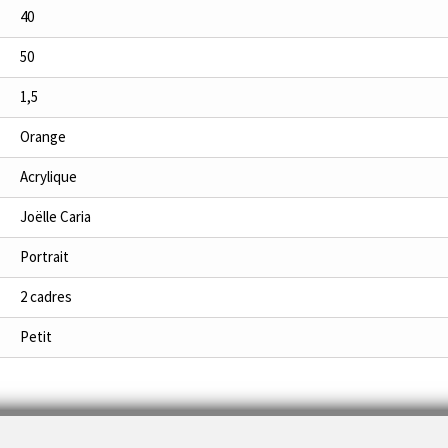
40
50
1,5
Orange
Acrylique
Joëlle Caria
Portrait
2 cadres
Petit