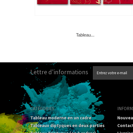
Tableau...
Lettre d'informations
CATÉGORIES
INFORM
Tableau moderne en un cadre
Nouvea
Tableaux diptyques en deux parties
Contac