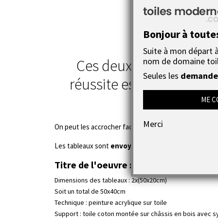
Bonjour à toute
Suite à mon départ à 
nom de domaine toi
Ces deux
tableaux art
Seules les
demandes
réussite est l'intitulée 
beauc
ME C
Merci
On peut les accrocher facilement au mur grâce à des 
Les tableaux sont
envoyés rapidement
par la poste
Titre de l'oeuvre :
Une belle réussite
Dimensions des tableaux : 2x(50x20cm)
Soit un total de 50x40cm
Technique : peinture acrylique sur toile
Support : toile coton montée sur châssis en bois avec 