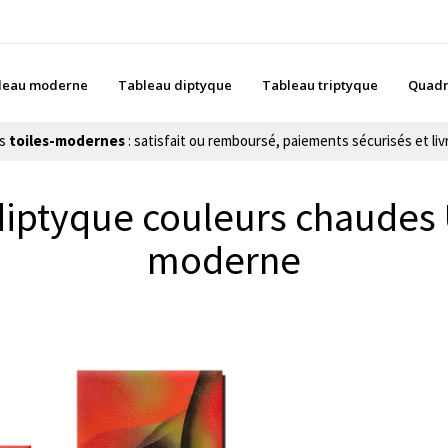
leau moderne
Tableau diptyque
Tableau triptyque
Quadr
es
toiles-modernes
: satisfait ou remboursé, paiements sécurisés et livr
iptyque couleurs chaudes 
moderne