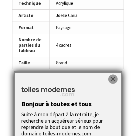
Technique
Acrylique
Artiste
Joëlle Caria
Format
Paysage
Nombre de
parties du
4 cadres
tableau
Taille
Grand
Bonjour à toutes et tous
En savoir plus
Suite à mon départ à la retraite, je
recherche un acquéreur sérieux pour
reprendre la boutique et le nom de
domaine toiles-modernes.com.
Titre de l'oeuvre : Vision nocturne