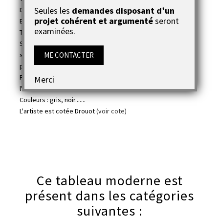
Seules les
demandes disposant d’un
Dimensions : 4x(80x30cm) soit au total 80x120cm
projet cohérent et argumenté
seront
Epaisseur : 1,5cm
examinées.
Technique : acrylique
Support : toile coton montée sur châssis en bois avec
ME CONTACTER
système d'accroches intégré au dos de l'oeuvre pour une
pose immédiate
Finition : deux couches de vernis acrylique afin de protéger
Merci
l'oeuvre
Couleurs : gris, noir.......
L'artiste est cotée Drouot
(voir cote)
Ce tableau moderne est
présent dans les catégories
suivantes :