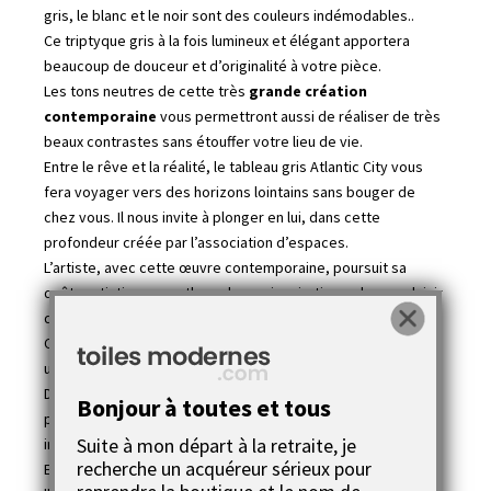
gris, le blanc et le noir sont des couleurs indémodables..
Ce triptyque gris à la fois lumineux et élégant apportera
beaucoup de douceur et d’originalité à votre pièce.
Les tons neutres de cette très
grande création
contemporaine
vous permettront aussi de réaliser de très
beaux contrastes sans étouffer votre lieu de vie.
Entre le rêve et la réalité, le tableau gris Atlantic City vous
fera voyager vers des horizons lointains sans bouger de
chez vous. Il nous invite à plonger en lui, dans cette
profondeur créée par l’association d’espaces.
L’artiste, avec cette œuvre contemporaine, poursuit sa
quête artistique au rythme de ses inspirations, de son plaisir
qui devient aussi le notre.
Ce grand tableau gris vous permettra de créer un intérieur
unique et personnalisé que l’on trouve nul part ailleurs.
Du gris, du blanc, du noir… une peinture acrylique issue de
Bonjour à toutes et tous
pigments de
haute qualité
qui apportent un rendu
Suite à mon départ à la retraite, je
irréprochable.
recherche un acquéreur sérieux pour
En plus, un vernis acrylique haut de gamme finalise en plus