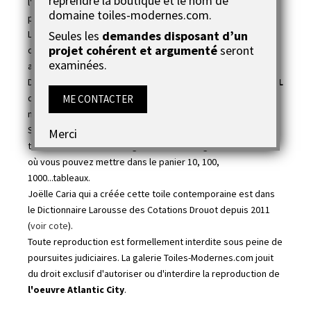
reprendre la boutique et le nom de
l'oeuvre afin de garantir un rendu de vie de qualité maximum
domaine toiles-modernes.com.
pour une exposition en intérieur et sublimer votre intérieur.
Seules les
demandes disposant d’un
L’avantage du tableau Atlantic City, c’est qu’il a un certificat
projet cohérent et argumenté
seront
d’authenticité. Ce document vous sera fourni par l’artiste
examinées.
avec toutes les références de l’oeuvre.
Dès que vous aurez accroché ce
tableau panoramique XXL
dans la pièce, en quelques minutes votre déco n’aura plus la
ME CONTACTER
même allure, il y aura une ambiance chic hors du commun..
Surtout n’allez pas comparer cette œuvre unique avec les
Merci
tableaux en série des magasins de bricolage ou sur Internet
où vous pouvez mettre dans le panier 10, 100,
1000...tableaux.
Joëlle Caria qui a créée cette toile contemporaine est dans
le Dictionnaire Larousse des Cotations Drouot depuis 2011
(
voir cote
).
Toute reproduction est formellement interdite sous peine de
poursuites judiciaires. La galerie Toiles-Modernes.com jouit
du droit exclusif d'autoriser ou d'interdire la reproduction de
l'oeuvre Atlantic City
.