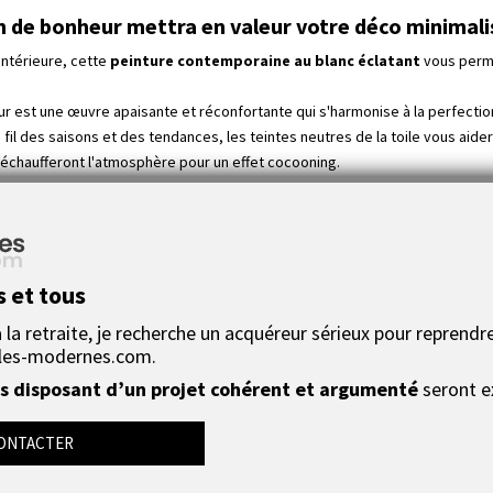
 de bonheur mettra en valeur votre déco minimali
intérieure, cette
peinture contemporaine au blanc éclatant
vous perme
 est une œuvre apaisante et réconfortante qui s'harmonise à la perfection
 fil des saisons et des tendances, les teintes neutres de la toile vous aid
réchaufferont l'atmosphère pour un effet cocooning.
ent de déco phare de votre décoration intérieure.
é, d'une cheminée ou d'un meuble comme cette véritable œuvre d'art, vous
 composition épurée, pétillante et qui respire la joie. Et en plus, cette œ
cette œuvre colorée c'est que cette technique lui permet de travailler plus s
s et tous
tilisé une
peinture acrylique
extra fine très haut de gamme.
la retraite, je recherche un acquéreur sérieux pour reprendre
oeuvre afin de garantir un rendu de vie de qualité maximum pour une expositio
les-modernes.com.
ntre cotée (
voir cote
). Joëlle Caria est une artiste toulousaine qui est dan
 disposant d’un projet cohérent et argumenté
seront e
ccompagnée d'un certificat d'authenticité dans un emballage spécial, sans 
 de poursuites judiciaires. La galerie Toiles-Modernes.com jouit du droit ex
ONTACTER
aits en série dans les magasins de bricolage ou sur Internet où l’on peut met