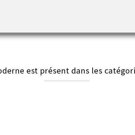
ante, le tableau contemporain Besoin de bonheur est une œuvre d’art d’exce
derne est présent dans les catégori