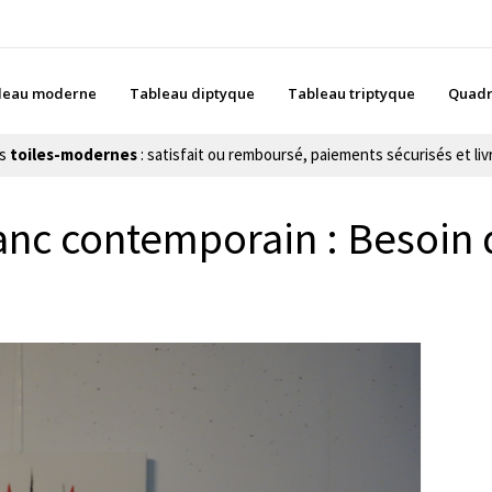
leau moderne
Tableau diptyque
Tableau triptyque
Quadr
es
toiles-modernes
: satisfait ou remboursé, paiements sécurisés et livr
anc contemporain : Besoin