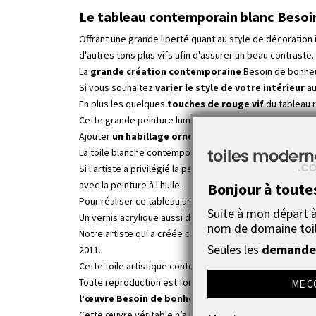
Le tableau contemporain blanc Besoin
Offrant une grande liberté quant au style de décoration 
d'autres tons plus vifs afin d'assurer un beau contraste.
La
grande création contemporaine
Besoin de bonheur
Si vous souhaitez
varier le style de votre intérieur
au
En plus les quelques
touches de rouge vif
du tableau 
Cette grande peinture lumineuse sur toile sera un élém
Ajouter
un habillage ornemental
au-dessus d'un canap
La toile blanche contemporaine Besoin de bonheur est une
Si l'artiste a privilégié la peinture à l'acrylique pour 
avec la peinture à l'huile.
Bonjour à toute
Pour réaliser ce tableau unique, l'artiste toulousaine a u
Suite à mon départ à 
Un vernis acrylique aussi de première qualité finalise l'
nom de domaine toi
Notre artiste qui a créée ce
grand tableau
est une pei
Seules les
demandes
2011.
Cette toile artistique contemporaine vous sera livrée a
Toute reproduction est formellement interdite sous peine
ME C
l’œuvre Besoin de bonheur
.
Cette œuvre véritable n’a rien à voir avec les tableaux f