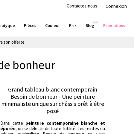
Contactez-nous
Connexion
iptyque
Pièces
Couleur
Prix
Blog
Promotions
aison offerte.
 de bonheur
Grand tableau blanc contemporain
Besoin de bonheur - Une peinture
minimaliste unique sur châssis prêt à être
posé
Dans cette
peinture contemporaine blanche et
épurée
, on se délecte de toute futilité. Les teintes du
tableau minimaliste Besoin de bonheur se veut