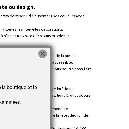
ste ou design.
ttra de mixer judicieusement ses couleurs avec
 à toutes les nouvelles décorations.
er à réinventer votre déco sans problème.
 boosterez à coup sûr la déco de la pièce.
uvre unique est à un
prix très accessible
.
pontanément, une chose que l'on nous pourrait pas faire
 la boutique et le
n en intérieur et sublimer votre intérieur.
s le Dictionnaire Larousse des Cotations Drouot depuis
xaminées.
aucun frais de transport supplémentaire.
clusif d'autoriser ou d'interdire la reproduction de
tre dans le panier des quantités illimitées: 10, 100,