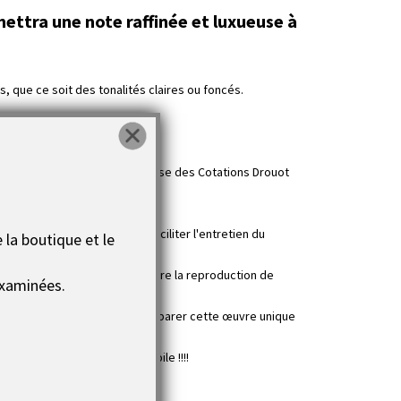
mettra une note raffinée et luxueuse à
 que ce soit des tonalités claires ou foncés.
ement.
i est dans le Dictionnaire Larousse des Cotations Drouot
dans le temps des UV et de faciliter l'entretien du
 la boutique et le
clusif d'autoriser ou d'interdire la reproduction de
xaminées.
ille. Et surtout n’allez pas comparer cette œuvre unique
st déjà installé au dos de la toile !!!!