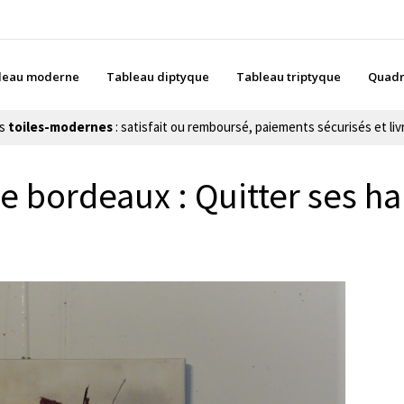
leau moderne
Tableau diptyque
Tableau triptyque
Quadr
es
toiles-modernes
: satisfait ou remboursé, paiements sécurisés et livr
e bordeaux : Quitter ses h