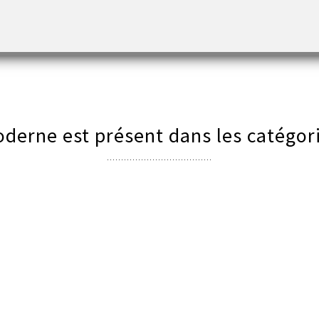
é libre cours à l’imagination avec une totale liberté et vous invite à lui do
tion, cette composition moderne d’abstraction unique est une excellente
derne est présent dans les catégori