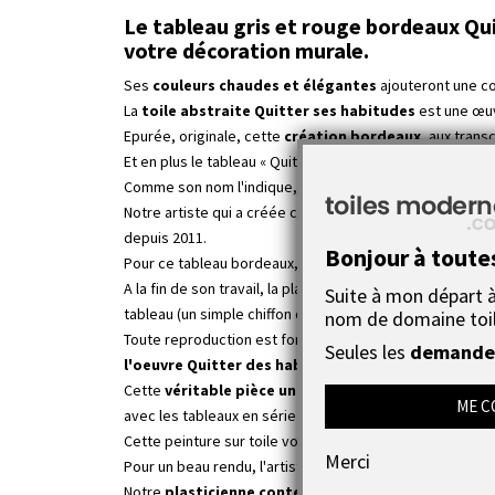
Le tableau gris et rouge bordeaux Qui
votre décoration murale.
Ses
couleurs chaudes et élégantes
ajouteront une co
La
toile abstraite Quitter ses habitudes
est une œuv
Epurée, originale, cette
création bordeaux
, aux trans
Et en plus le tableau « Quitter ses habitudes » influence
Comme son nom l'indique, cette peinture abstraite vous 
Notre artiste qui a créée ce tableau gris et bordeaux es
depuis 2011.
Bonjour à toute
Pour ce tableau bordeaux, notre artiste a utilisé une
pei
A la fin de son travail, la plasticienne a passé du verni
Suite à mon départ à 
tableau (un simple chiffon doux suffit).
nom de domaine toi
Toute reproduction est formellement interdite sous peine
Seules les
demandes
l'oeuvre Quitter des habitudes
.
Cette
véritable pièce unique
et originale est accompag
ME C
avec les tableaux en série des magasins de bricolage ou 
Cette peinture sur toile vous sera livrée bien emballée 
Merci
Pour un beau rendu, l'artiste toulousaine a aussi peint 
Notre
plasticienne contemporain
e spécialisée dans e