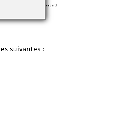
nner vie aujourd’hui dans votre regard.
idée de cadeau
.
es suivantes :