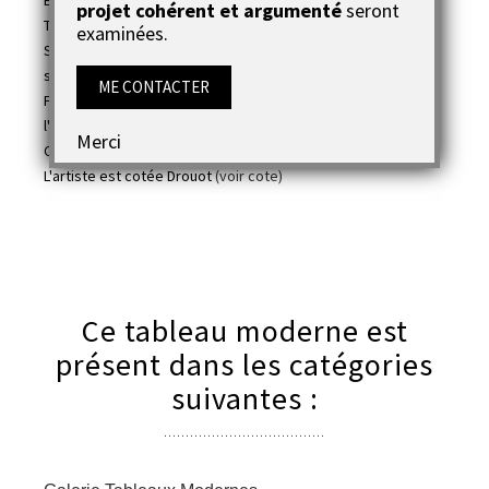
Epaisseur : 1,5cm
projet cohérent et argumenté
seront
Technique : acrylique
examinées.
Support : toile coton montée sur châssis en bois avec
système d'accroches au dos pour une pose immédiate
ME CONTACTER
Finition : deux couches de vernis acrylique afin de protéger
l'oeuvre
Merci
Couleurs : bleu, gris, blans, noir.............
L'artiste est cotée Drouot
(voir cote)
Ce tableau moderne est
présent dans les catégories
suivantes :