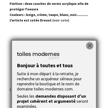
Finition : deux couches de vernis acrylique afin de
protéger l'oeuvre
Couleurs : beige, crème, taupe, blanc, noir............
L'artiste est cotée Drouot
(voir cote)
Ce tableau moderne est
présent dans les catégories
Bonjour à toutes et tous
suivantes :
Suite à mon départ à la retraite, je
recherche un acquéreur sérieux pour
reprendre la boutique et le nom de
domaine toiles-modernes.com.
Galerie Tableaux Modernes
Seules les
demandes disposant d’un
projet cohérent et argumenté
seront
examinées.