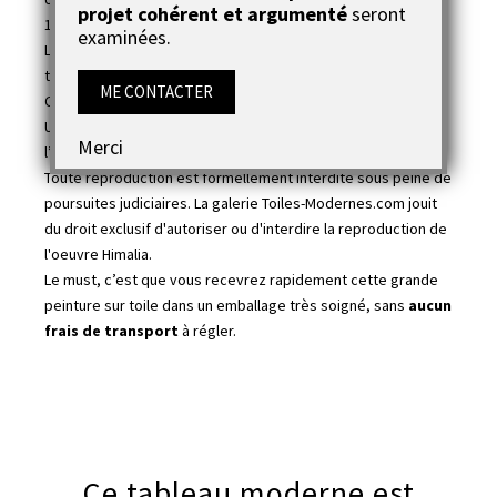
projet cohérent et argumenté
seront
1000...tableaux.
examinées.
L’artiste est
cotée
(
voir cote
). Joëlle Caria est une peintre
toulousaine qui est dans le Dictionnaire Larousse des
ME CONTACTER
Cotations Drouot depuis 2011.
Un certificat d’authenticité avec toutes les références de
Merci
l’oeuvre Himalia vous sera fourni.
Toute reproduction est formellement interdite sous peine de
poursuites judiciaires. La galerie Toiles-Modernes.com jouit
du droit exclusif d'autoriser ou d'interdire la reproduction de
l'oeuvre Himalia.
Le must, c’est que vous recevrez rapidement cette grande
peinture sur toile dans un emballage très soigné, sans
aucun
frais de transport
à régler.
Ce tableau moderne est