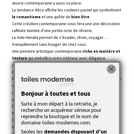
œuvre contemporaine a aussi sa place.
La tendance déco affiche les couleurs pastel qui symbolisent
le romantisme
et une quête de
bien être
.
Cette création contemporaine vous fera une une décoration
raffinée teintée d’une petite note de rêverie.
La toile Himalia permet de s’évader, rêver, voyager….
tranquillement sans bouger de chez vous.
Une peinture artistique contemporaine
riche en matière et
texture
qui embellira votre intérieur avec élégance.
Le tableau Himalia convient à tous styles d’intérieur,
moderne, ancien, bohème, scandinave, design, romantique...
Pour créer cette composition contemporaine, notre artiste a
utilisé une peinture acrylique extra fine haut de gamme.
Bonjour à toutes et tous
La finition cette création contemporain est optimale, 2
couches de
vernis acrylique
haut de gamme protègent
Suite à mon départ à la retraite, je
l'oeuvre dans le temps des UV et facilitent l'entretien du
recherche un acquéreur sérieux pour
tableau (un simple chiffon doux suffit).
reprendre la boutique et le nom de
Cette œuvre d’art contemporaine, n’a à voir avec les
domaine toiles-modernes.com.
tableaux en série des magasins de bricolage ou sur Internet
Seules les
demandes disposant d’un
où vous pouvez mettre dans le panier 10, 100,