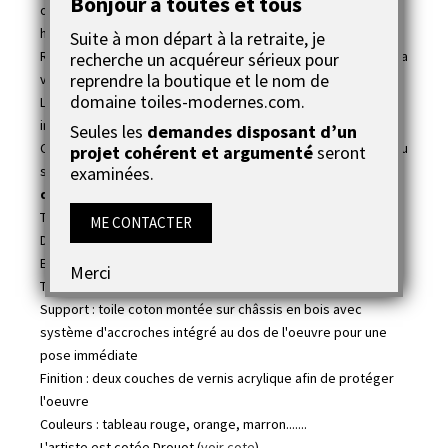
Bonjour à toutes et tous
ou une salle mais aussi dans d'autres endroits de la
habitation.
Suite à mon départ à la retraite, je
Récréez les opposés avec cette oeuvre animée, elle égaiera
recherche un acquéreur sérieux pour
reprendre la boutique et le nom de
votre pièce à vivre ou de repos très facilement.
domaine toiles-modernes.com.
Le tableau est prêt à étendre avec le système de pose
installé au dos de la toile.
Seules les
demandes disposant d’un
Cette peinture sur toile nous entraîne dans un monde inconnu
projet cohérent et argumenté
seront
examinées.
sous
des formes infiniement mêlées à la confrontation
de l'occasionnel.
Titre de l'oeuvre :
Voiliers en mer
ME CONTACTER
Dimensions : deux tableaux de 20x20cm chacun
Epaisseur : 3cm
Merci
Technique : tableau acrylique
Support : toile coton montée sur châssis en bois avec
système d'accroches intégré au dos de l'oeuvre pour une
pose immédiate
Finition : deux couches de vernis acrylique afin de protéger
l'oeuvre
Couleurs : tableau rouge, orange, marron.......
L'artiste est cotée Drouot (
voir cote
)