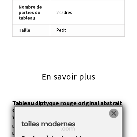
Nombre de
parties du
2 cadres
tableau
Taille
Petit
En savoir plus
Tableau diptyque rouge original abstrait
de qualité pour
une amélioration de
votre intérieur.
Les cadres sont uniques et peintes par l'artiste Jöelle Caria.
Le tableau peut être utilisé par exemple sur le mur d'un salon